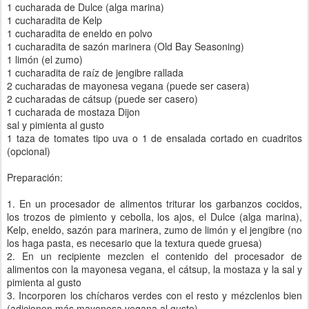
1 cucharada de Dulce (alga marina)
1 cucharadita de Kelp
1 cucharadita de eneldo en polvo
1 cucharadita de sazón marinera (Old Bay Seasoning)
1 limón (el zumo)
1 cucharadita de raíz de jengibre rallada
2 cucharadas de mayonesa vegana (puede ser casera)
2 cucharadas de cátsup (puede ser casero)
1 cucharada de mostaza Dijon
sal y pimienta al gusto
1 taza de tomates tipo uva o 1 de ensalada cortado en cuadritos
(opcional)
Preparación:
1. En un procesador de alimentos triturar los garbanzos cocidos,
los trozos de pimiento y cebolla, los ajos, el Dulce (alga marina),
Kelp, eneldo, sazón para marinera, zumo de limón y el jengibre (no
los haga pasta, es necesario que la textura quede gruesa)
2. En un recipiente mezclen el contenido del procesador de
alimentos con la mayonesa vegana, el cátsup, la mostaza y la sal y
pimienta al gusto
3. Incorporen los chícharos verdes con el resto y mézclenlos bien
(adicionen más mayonesa vegana al gusto)