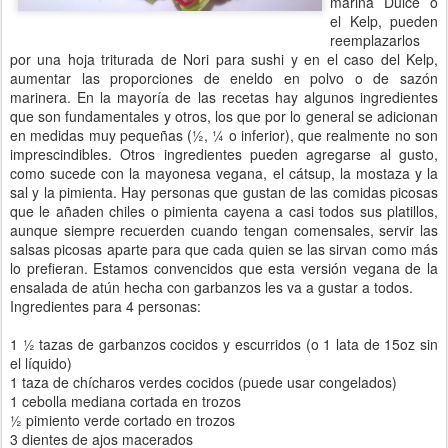
marina Dulce o
el Kelp, pueden
reemplazarlos
por una hoja triturada de Nori para sushi y en el caso del Kelp,
aumentar las proporciones de eneldo en polvo o de sazón
marinera. En la mayoría de las recetas hay algunos ingredientes
que son fundamentales y otros, los que por lo general se adicionan
en medidas muy pequeñas (½, ¼ o inferior), que realmente no son
imprescindibles. Otros ingredientes pueden agregarse al gusto,
como sucede con la mayonesa vegana, el cátsup, la mostaza y la
sal y la pimienta. Hay personas que gustan de las comidas picosas
que le añaden chiles o pimienta cayena a casi todos sus platillos,
aunque siempre recuerden cuando tengan comensales, servir las
salsas picosas aparte para que cada quien se las sirvan como más
lo prefieran. Estamos convencidos que esta versión vegana de la
ensalada de atún hecha con garbanzos les va a gustar a todos.
Ingredientes para 4 personas:
1 ½ tazas de garbanzos cocidos y escurridos (o 1 lata de 15oz sin
el líquido)
1 taza de chícharos verdes cocidos (puede usar congelados)
1 cebolla mediana cortada en trozos
½ pimiento verde cortado en trozos
3 dientes de ajos macerados