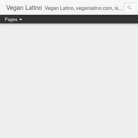
Vegan Latino
Vegan Latino, veganlatino.com, is a vegan site offering information about the vegan lifestyle, plant base diet, healthy nutrition, vegan and gluten free, meat free, poultry free, dairy free, or fish free food products. Vegan Latino es un sitio vegano que ofrece información sobre el estilo de vida vegano, la dieta basada en plantas, la nutrición sana, vegana y libre de gluten, libre de carnes, libre de pollos, libre de lácteos, y libre de pescados.
Pages