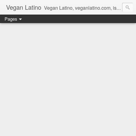
Vegan Latino
Vegan Latino, veganlatino.com, is a vegan site offering information about the vegan lifestyle, plant base diet, healthy nutrition, vegan and gluten free, meat free, poultry free, dairy free, or fish free food products. Vegan Latino es un sitio vegano que ofrece información sobre el estilo de vida vegano, la dieta basada en plantas, la nutrición sana, vegana y libre de gluten, libre de carnes, libre de pollos, libre de lácteos, y libre de pescados.
Pages