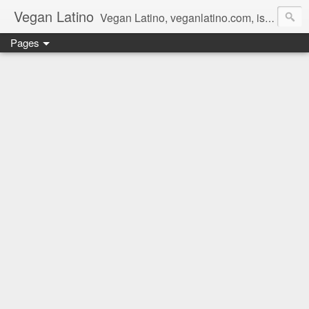
Vegan Latino
Vegan Latino, veganlatino.com, is a vegan site offering information about the vegan lifestyle, plant base diet, healthy nutrition, vegan and gluten free, meat free, poultry free, dairy free, or fish free food products. Vegan Latino es un sitio vegano que ofrece información sobre el estilo de vida vegano, la dieta basada en plantas, la nutrición sana, vegana y libre de gluten, libre de carnes, libre de pollos, libre de lácteos, y libre de pescados.
Pages